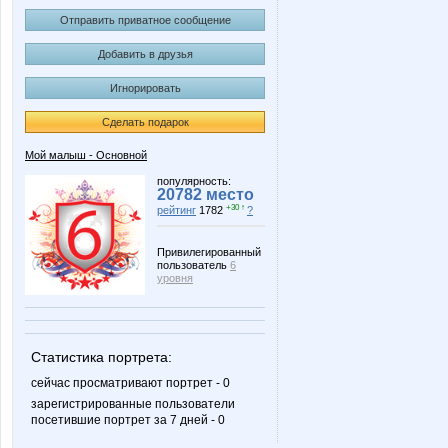
Отправить приватное сообщение
Добавить в друзья
Игнорировать
Сделать подарок
Мой малыш - Основной
популярность:
20782 место
+30 ↑
рейтинг
1782
?
Привилегированный
пользователь
6
уровня
Статистика портрета:
сейчас просматривают портрет - 0
зарегистрированные пользователи
посетившие портрет за 7 дней - 0