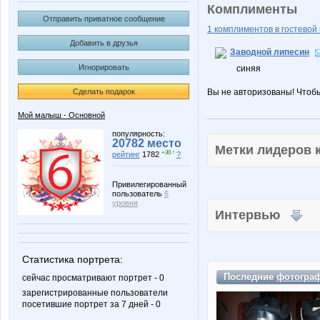
Комплименты
Отправить приватное сообщение
1 комплиментов в гостевой 
Добавить в друзья
Заводной липесин
Игнорировать
синяя
Сделать подарок
Вы не авторизованы! Чтоб
Мой малыш - Основной
популярность:
20782 место
Метки лидеров
+30 ↑
рейтинг
1782
?
Привилегированный
пользователь
6
уровня
Интервью
Статистика портрета:
Последние
фотогра
сейчас просматривают портрет - 0
зарегистрированные пользователи
посетившие портрет за 7 дней - 0